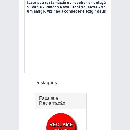
fazer sua reclamação ou receber orientação jurídica p
Silvênia - Rancho Novo. Horário: sexta - 9h às 17h / sá
um amigo, vizinho a conhecer e exigir seus direitos de
Prime
Anter
Próx
Últi
Destaques
Faça sua
Reclamação!
RECLAME