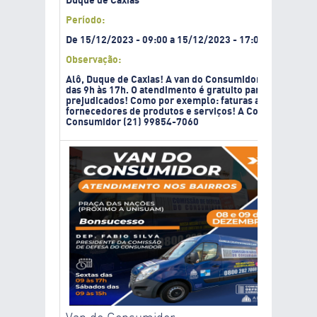
Duque de Caxias
Período:
De
15/12/2023
-
09:00
a
15/12/2023
-
17:00
Observação:
Alô, Duque de Caxias! A van do Consumidor estará no mu
das 9h às 17h. O atendimento é gratuito para todos aqu
prejudicados! Como por exemplo: faturas altas sem just
fornecedores de produtos e serviços! A Codecon também
Consumidor (21) 99854-7060