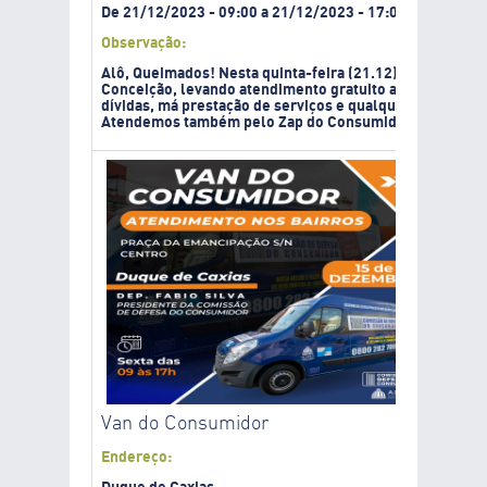
De
21/12/2023
-
09:00
a
21/12/2023
-
17:00
Observação:
Alô, Queimados! Nesta quinta-feira (21.12) a Van do C
Conceição, levando atendimento gratuito ao consumido
dívidas, má prestação de serviços e qualquer reclamaçã
Atendemos também pelo Zap do Consumidor (21) 99854-7
Van do Consumidor
Endereço: