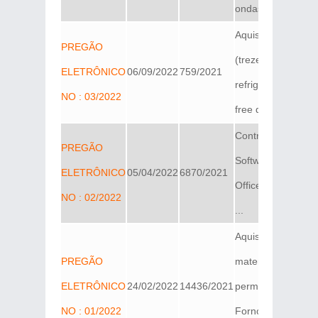
ondas pe...
Aquisição de 13
PREGÃO
(treze)
ELETRÔNICO
06/09/2022
759/2021
refrigeradores fros
NO : 03/2022
free duplex ou ...
Contratação para 
PREGÃO
Softwares Microsof
ELETRÔNICO
05/04/2022
6870/2021
Office 365 (E1, E3
NO : 02/2022
...
Aquisição de
PREGÃO
materiais
ELETRÔNICO
24/02/2022
14436/2021
permanentes:
NO : 01/2022
Fornos de micro-