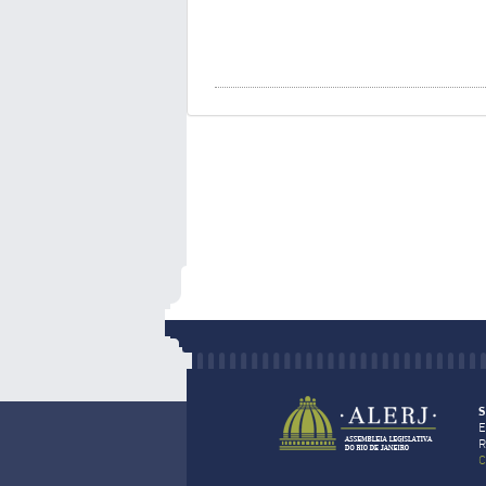
S
E
R
C