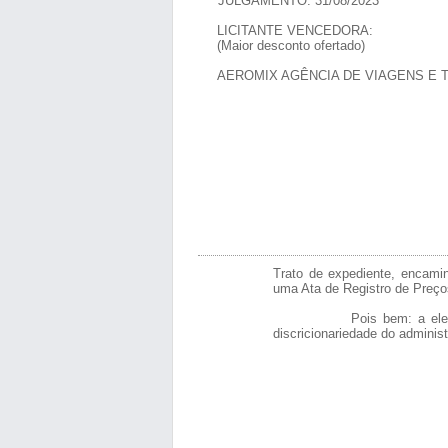
JULGAMENTO: 31/08/2023
LICITANTE VENCEDORA:
(Maior desconto ofertado)
AEROMIX AGÊNCIA DE VIAGENS E TURI
Trato de expediente, encami
uma Ata de Registro de Preços
Pois bem: a eleição da est
discricionariedade do adminis