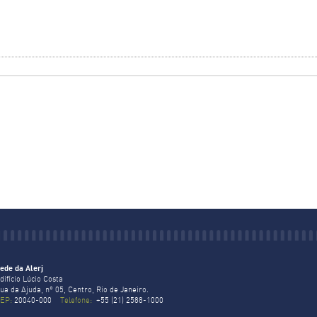
ede da Alerj
difício Lúcio Costa
ua da Ajuda, nº 05, Centro, Rio de Janeiro.
EP:
20040-000
Telefone:
+55 (21) 2588-1000