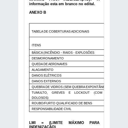
informação esta em branco no edital.
ANEXO B
TABELA DE COBERTURAS ADICIONAIS
%
ITENS
ATUA
BÁSICA (INCÊNDIO - RAIOS - EXPLOSÕES
100,
DESMORONAMENTO
100,
QUEDA DE AERONAVES
100,
ALAGAMENTO
20,0
DANOS ELÉTRICOS
20,0
DANOS EXTERNOS
20,0
QUEBRA DE VIDROS (SEM QUEBRA EXPONTÂNEA)
10,0
TUMULTO, GREVES E LOCKOUT (COM ATOS
10,0
DOLOSOS)
ROUBO/FURTO QUALIFICADO DE BENS
10,0
RESPONSABILIDADE CIVIL
10,0
LMI = (LIMITE MÁXIMO PARA
INDENIZAÇÃO)