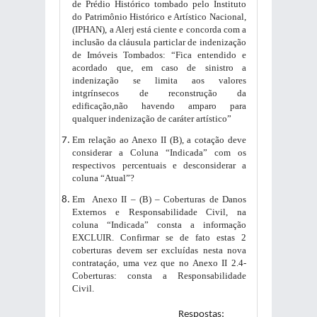
de Prédio Histórico tombado pelo Instituto
do Patrimônio Histórico e Artístico Nacional,
(IPHAN), a Alerj está ciente e concorda com a
inclusão da cláusula particlar de indenização
de Imóveis Tombados: “Fica entendido e
acordado que, em caso de sinistro a
indenização se limita aos valores
intgrínsecos de reconstrução da
edificação,não havendo amparo para
qualquer indenização de caráter artístico”
Em relação ao Anexo II (B), a cotação deve
considerar a Coluna “Indicada” com os
respectivos percentuais e desconsiderar a
coluna “Atual”?
Em Anexo II – (B) – Coberturas de Danos
Externos e Responsabilidade Civil, na
coluna “Indicada” consta a informação
EXCLUIR. Confirmar se de fato estas 2
coberturas devem ser excluídas nesta nova
contrataçáo, uma vez que no Anexo II 2.4-
Coberturas: consta a Responsabilidade
Civil.
Respostas: