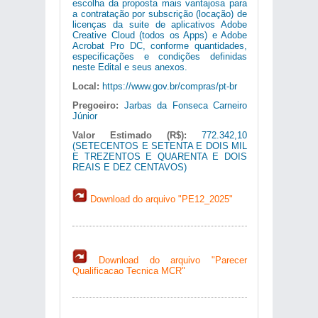
escolha da proposta mais vantajosa para
a contratação por subscrição (locação) de
licenças da suite de aplicativos Adobe
Creative Cloud (todos os Apps) e Adobe
Acrobat Pro DC, conforme quantidades,
especificações e condições definidas
neste Edital e seus anexos.
Local:
https://www.gov.br/compras/pt-br
Pregoeiro:
Jarbas da Fonseca Carneiro
Júnior
Valor Estimado (R$):
772.342,10
(SETECENTOS E SETENTA E DOIS MIL
E TREZENTOS E QUARENTA E DOIS
REAIS E DEZ CENTAVOS)
Download do arquivo "PE12_2025"
Download do arquivo "Parecer
Qualificacao Tecnica MCR"