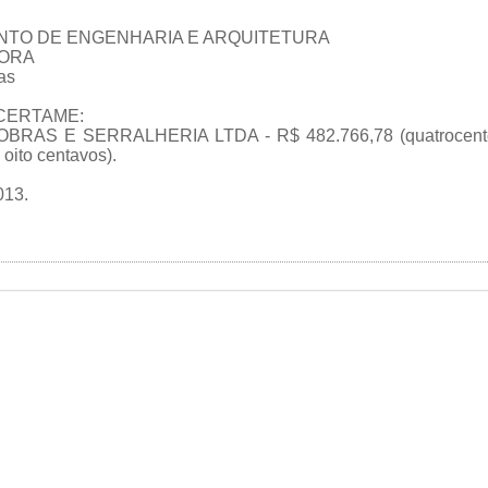
NTO DE ENGENHARIA E ARQUITETURA
ORA
as
CERTAME:
RAS E SERRALHERIA LTDA - R$ 482.766,78 (quatrocentos e
 oito centavos).
013.