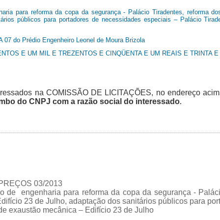
aria para reforma da copa da segurança - Palácio Tiradentes, reforma dos
tários públicos para portadores de necessidades especiais – Palácio Tira
A 07 do Prédio Engenheiro Leonel de Moura Brizola
HENTOS E UM MIL E TREZENTOS E CINQÜENTA E UM REAIS E TRINTA 
 interessados na COMISSÃO DE LICITAÇÕES, no endereço aci
imbo do CNPJ com a razão social do interessado
.
REÇOS 03/2013
 de engenharia para reforma da copa da segurança - Palácio
difício 23 de Julho, adaptação dos sanitários públicos para po
 de exaustão mecânica – Edifício 23 de Julho