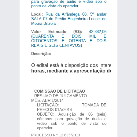
para gravação de áudio e vídeo sob o
ponto de vista do operador.
Local:
Rua da Alfândega 08, 5º andar
SALA 07 do Prédio Engenheiro Leonel de
Moura Brizola
Valor Estimado (R$):
42.882,06
(QUARENTA E DOIS MIL E
OITOCENTOS E OITENTA E DOIS
REAIS E SEIS CENTAVOS)
Descrição:
O edital está à disposição dos interessado
horas,
mediante a apresentação do carimbo d
COMISSÃO DE LICITAÇÃO
RESUMO DE JULGAMENTO
MÊS: ABRIL/2014
LICITAÇÃO: TOMADA DE
PREÇOS 01A/2014
OBJETO: Aquisição de 06 (seis)
câmaras para gravação de áudio e
vídeo sob o ponto de vista do
operador.
PROCESSO N°: 12.835/2013